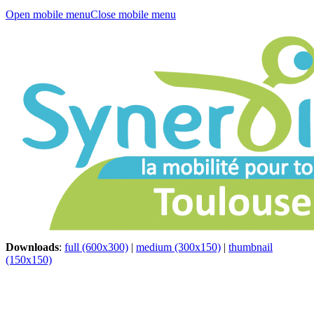
Open mobile menu
Close mobile menu
Downloads
:
full (600x300)
|
medium (300x150)
|
thumbnail
(150x150)