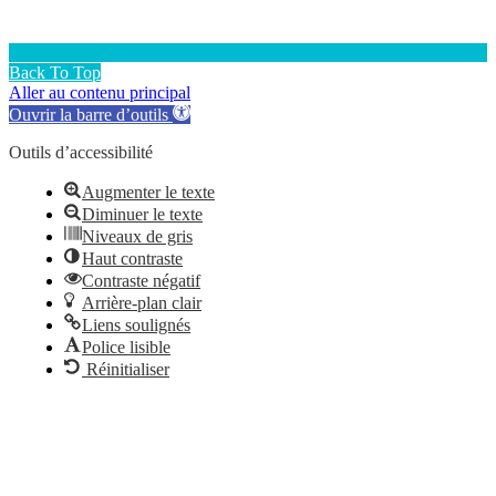
Back To Top
Aller au contenu principal
Ouvrir la barre d’outils
Outils d’accessibilité
Augmenter le texte
Diminuer le texte
Niveaux de gris
Haut contraste
Contraste négatif
Arrière-plan clair
Liens soulignés
Police lisible
Réinitialiser