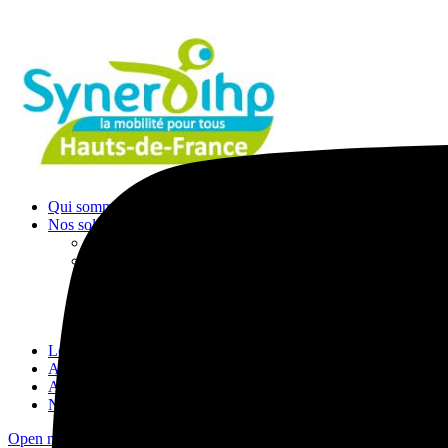
Qui sommes-nous ?
Nos solutions transports
Transports ESMS
Transports à la demande
Transports scolaire
Transports CPAM
Transports occasionnels
Conseil en mobilité
Louer un véhicule
Acheter un véhicule adapté
Actualités
Nous contacter
Open mobile menu
Close mobile menu