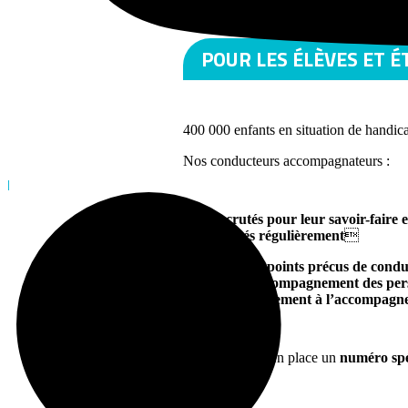
POUR LES ÉLÈVES ET 
400 000 enfants en situation de handica
Nos conducteurs accompagnateurs :
|
Sont
recrutés pour leur savoir-faire 
Sont
formés régulièrement

sur des points précus de condui
sur l’accompagnement des per
spécifiquement à l’accompagnem
Synergihp met en place un
numéro spé