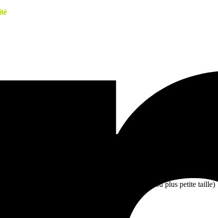
té
ENTS ADAPTÉS
p des personnes, elle est entretenue et vérifiée régulièrement.
e co2 en vigueur.
uement utilisés pour les enfants de moins de 10 et/ou plus petite taille)