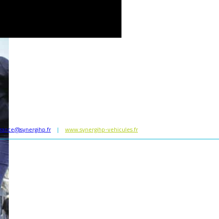
rance@synergihp.fr
|
www.synergihp-vehicules.fr