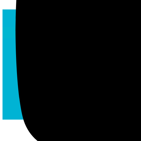
SYNERGIHP Hauts de France propose un serv
l’adaptabilité, l’information, la continuité 
Pour permettre à chacun de pouvoir se ren