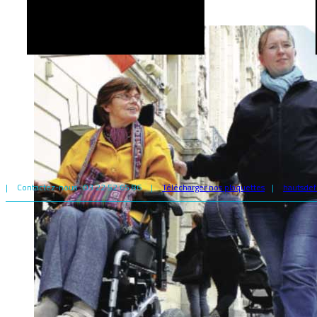
|
Contactez-nous : 03 22 52 65 86
|
Télécharger nos plaquettes
|
hautsdef