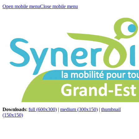
Open mobile menu
Close mobile menu
Downloads
:
full (600x300)
|
medium (300x150)
|
thumbnail
(150x150)