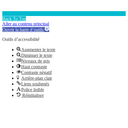
Back To Top
Aller au contenu principal
Ouvrir la barre d’outils
Outils d’accessibilité
Augmenter le texte
Diminuer le texte
Niveaux de gris
Haut contraste
Contraste négatif
Arrière-plan clair
Liens soulignés
Police lisible
Réinitialiser