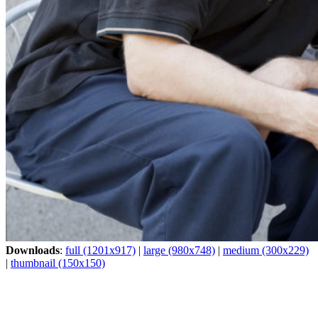
Downloads
:
full (1201x917)
|
large (980x748)
|
medium (300x229)
|
thumbnail (150x150)