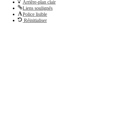
Arrière-plan clair
Liens soulignés
Police lisible
Réinitialiser