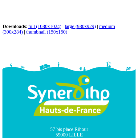
Downloads
:
full (1080x1024)
|
large (980x929)
|
medium
(300x284)
|
thumbnail (150x150)
57 bis place Rihour
59000 LILLE