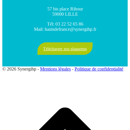
57 bis place Rihour
59000 LILLE
Tél: 03 22 52 65 86
Mail: hautsdefrance@synergihp.fr
Télécharger nos plaquettes
© 2026 Synergihp -
Mentions légales
-
Politique de confidentialité