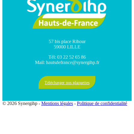
57 bis place Rihour
59000 LILLE
Tél: 03 22 52 65 86
Mail: hautsdefrance@synergihp.fr
Télécharger nos plaquettes
© 2026 Synergihp -
Mentions légales
-
Politique de confidentialité