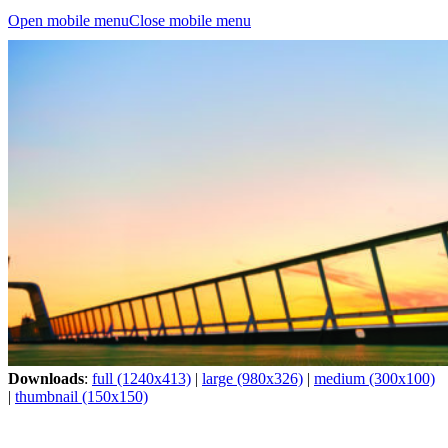
Open mobile menu
Close mobile menu
Downloads
:
full (1240x413)
|
large (980x326)
|
medium (300x100)
|
thumbnail (150x150)