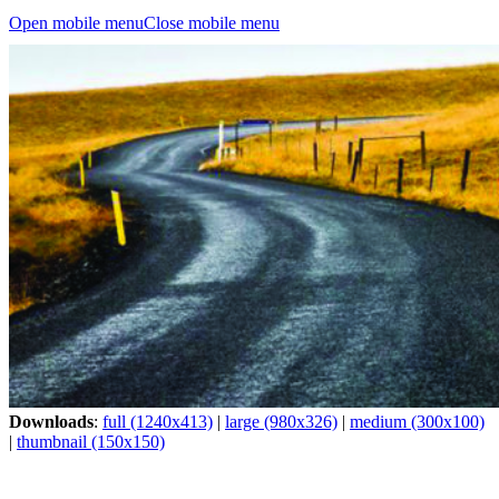
Open mobile menu
Close mobile menu
Downloads
:
full (1240x413)
|
large (980x326)
|
medium (300x100)
|
thumbnail (150x150)