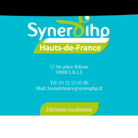
57 bis place Rihour
59000 LILLE
Tél: 03 22 52 65 86
Mail: hautsdefrance@synergihp.fr
Télécharger nos plaquettes