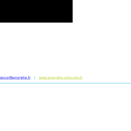
rance@synergihp.fr
|
www.synergihp-vehicules.fr