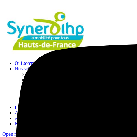
Qui sommes-nous ?
Nos solutions transports
Transports ESMS
Transports à la demande
Transports scolaire
Transports CPAM
Transports occasionnels
Conseil en mobilité
Louer un véhicule
Acheter un véhicule adapté
Actualités
Nous contacter
Open mobile menu
Close mobile menu