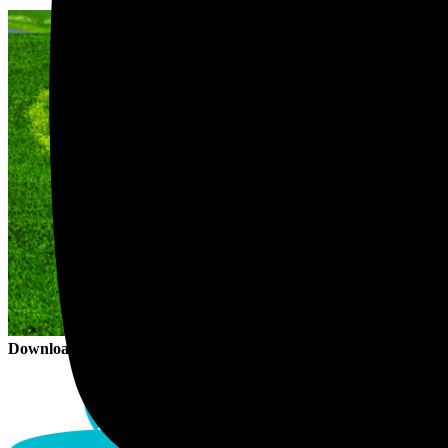
Downloads
:
full (1240x413)
|
large (980x326)
|
medium (300x100)
|