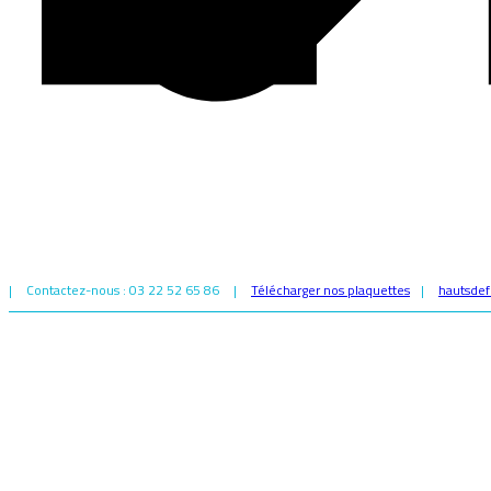
|
Contactez-nous : 03 22 52 65 86
|
Télécharger nos plaquettes
|
hautsdef