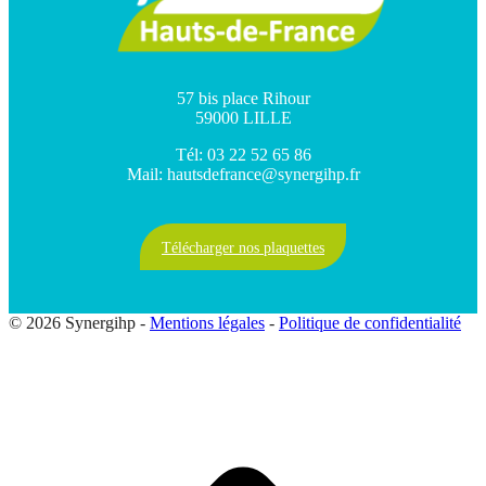
57 bis place Rihour
59000 LILLE
Tél: 03 22 52 65 86
Mail: hautsdefrance@synergihp.fr
Télécharger nos plaquettes
© 2026 Synergihp -
Mentions légales
-
Politique de confidentialité