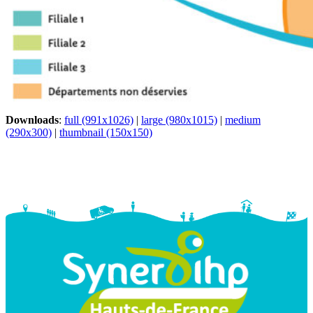
Downloads
:
full (991x1026)
|
large (980x1015)
|
medium
(290x300)
|
thumbnail (150x150)