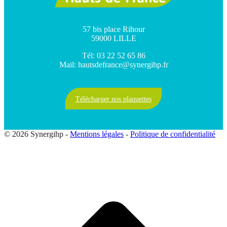
57 bis place Rihour
59000 LILLE
Tél: 03 22 52 65 86
Mail: hautsdefrance@synergihp.fr
Télécharger nos plaquettes
© 2026 Synergihp -
Mentions légales
-
Politique de confidentialité